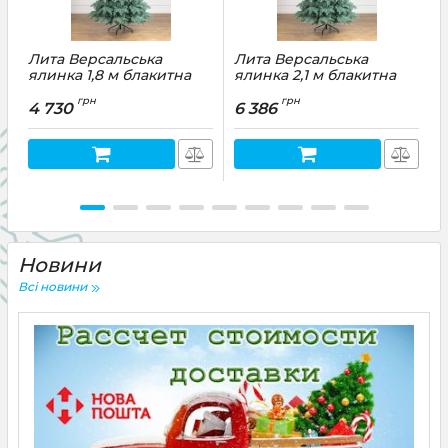
Лита Версальська
Лита Версальська
ялинка 1,8 м блакитна
ялинка 2,1 м блакитна
2
Артикул:
ЛВЕ18Г
Артикул:
ЛВЕ21Г
А
грн
грн
4 730
6 386
Новини
Всі новини