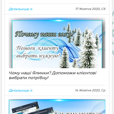
Не хочеш довго морочитися
Детальніше
17 Жовтня 2020, Сб
вивантаженням товарів? У нас є для Вас,
файл вивантаження!
Чому наші Ялинки? Допоможи клієнтові
вибрати потрібну!
Якщо клієнт сумнівається, яку йому купити
Детальніше
14 Жовтня 2020, Ср
ялинку, зверніть його увагу на матеріал
голок