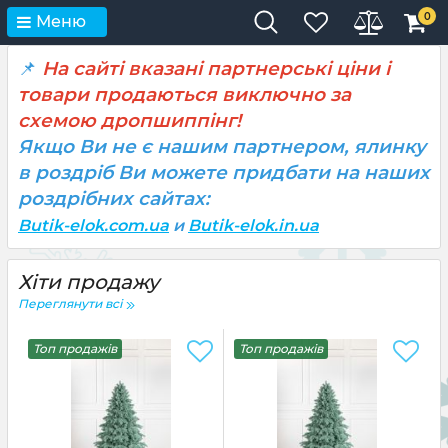
0
Меню
📌
На сайті вказані партнерські ціни і
товари продаються виключно за
схемою дропшиппінг!
Якщо Ви не є нашим партнером, ялинку
в роздріб Ви можете придбати на наших
роздрібних сайтах:
Butik-elok.com.ua
и
Butik-elok.in.ua
Хіти продажу
Переглянути всі
Топ продажів
Топ продажів