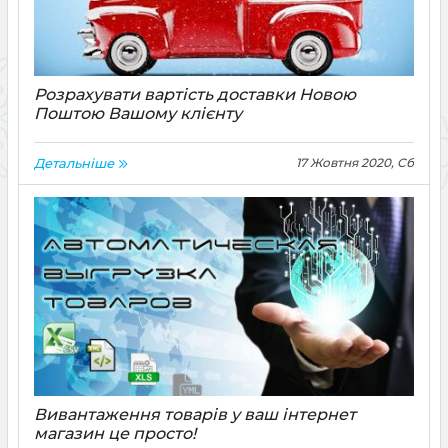
Розрахувати вартість доставки Новою
Поштою Вашому клієнту
Скоріш за все ви вже знайомі з
Детальніше
17 Жовтня 2020, Сб
розрахунками вартості доставки товарів
Новою Поштою, а якщо ні, то ця стаття буде
вам корисна!
Вивантаження товарів у ваш інтернет
магазин це просто!