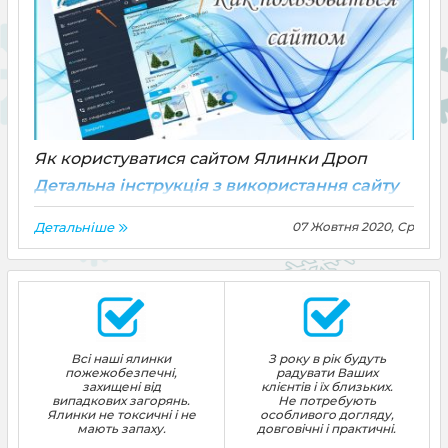
Як користуватися сайтом Ялинки Дроп
Детальна інструкція з використання сайту
elki-drop.com.ua Все дуже зручно і просто!
Детальніше
07 Жовтня 2020, Ср
Всі наші ялинки
З року в рік будуть
пожежобезпечні,
радувати Ваших
захищені від
клієнтів і їх близьких.
випадкових загорянь.
Не потребують
Ялинки не токсичні і не
особливого догляду,
мають запаху.
довговічні і практичні.